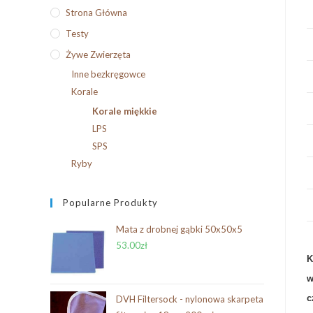
Strona Główna
Testy
Żywe Zwierzęta
Inne bezkręgowce
Korale
Korale miękkie
LPS
SPS
Ryby
Popularne Produkty
Mata z drobnej gąbki 50x50x5
53.00
zł
K
w
c
DVH Filtersock - nylonowa skarpeta