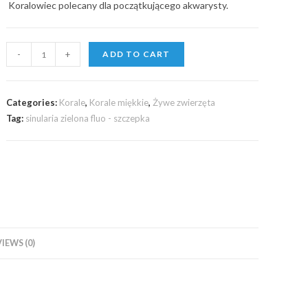
Koralowiec polecany dla początkującego akwarysty.
sinularia
-
+
ADD TO CART
zielona
fluo
-
Categories:
Korale
,
Korale miękkie
,
Żywe zwierzęta
szczepka
Tag:
sinularia zielona fluo - szczepka
quantity
IEWS (0)