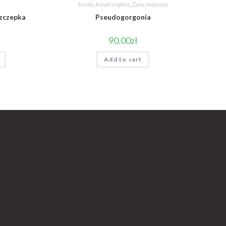
Korale
,
Korale miękkie
,
Żywe zwierzęta
szczepka
Pseudogorgonia
90.00
zł
Add to cart