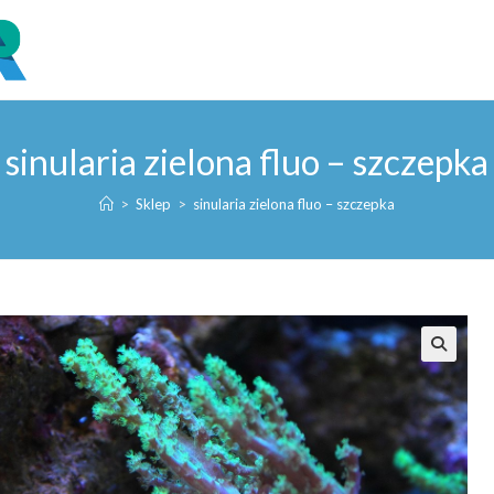
sinularia zielona fluo – szczepka
>
Sklep
>
sinularia zielona fluo – szczepka