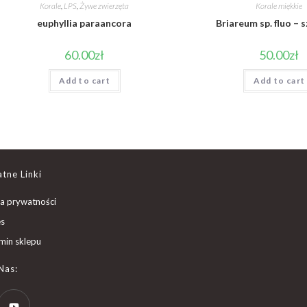
Korale
,
LPS
,
Żywe zwierzęta
Korale miękkie
euphyllia paraancora
Briareum sp. fluo – 
60.00
zł
50.00
zł
Add to cart
Add to cart
tne Linki
ka prywatności
es
min sklepu
Nas: