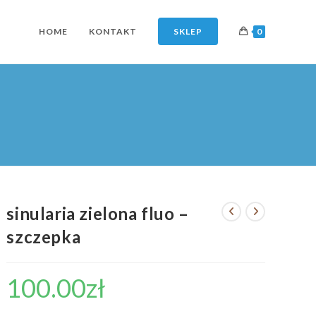
HOME
KONTAKT
SKLEP
0
sinularia zielona fluo –
szczepka
100.00
zł