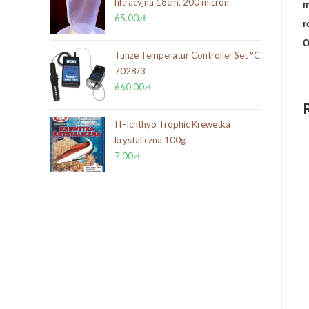
filtracyjna 18cm, 200 micron
m
65.00
zł
r
O
Tunze Temperatur Controller Set °C
7028/3
660.00
zł
IT-Ichthyo Trophic Krewetka
krystaliczna 100g
7.00
zł