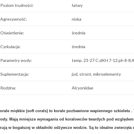
Poziom trudności:
łatwy
Agresywność:
niska
Oświetlenie:
średnie
Cyrkulacja:
średnia
Parametry wody:
temp. 23-27 C;dKH 7-12;ph 8-8,4
Suplementacja:
jod, stront, mikroelementy
Rodzina:
Alcyoniidae
orale miękkie (soft corals) to korale pozbawione wapiennego szkieletu .
ody. Mają mniejsze wymagania od koralowców twardych pod względem 
zują w bogatszej w składniki odżywcze wodzie.
Są to idealne zwierzęta