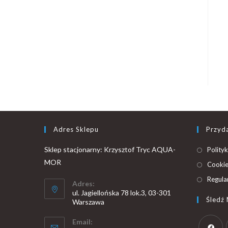
Adres Sklepu
Przyda
Sklep stacjonarny: Krzysztof Tryc AQUA-
Polity
MOR
Cooki
Regula
Adres:
ul. Jagiellońska 78 lok.3, 03-301
Śledź 
Warszawa
Email: