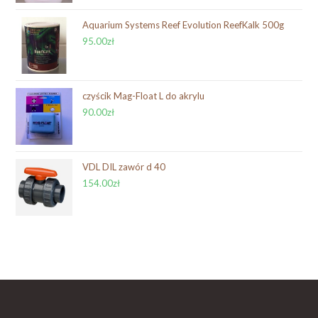
Aquarium Systems Reef Evolution ReefKalk 500g
95.00
zł
czyścik Mag-Float L do akrylu
90.00
zł
VDL DIL zawór d 40
154.00
zł