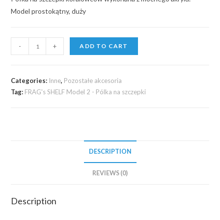
Model prostokątny, duży
FRAG's
-
+
ADD TO CART
SHELF
Model
2
Categories:
Inne
,
Pozostałe akcesoria
-
Tag:
FRAG's SHELF Model 2 - Pólka na szczepki
Pólka
na
szczepki
quantity
DESCRIPTION
REVIEWS (0)
Description