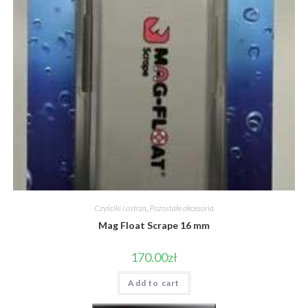
Czyściki i ostrza
,
Pozostałe akcesoria
Mag Float Scrape 16 mm
170.00
zł
Add to cart