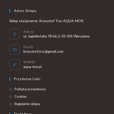
Adres Sklepu
Sklep stacjonarny: Krzysztof Tryc AQUA-MOR
Adres:
ul. Jagiellońska 78 lok.3, 03-301 Warszawa
Email:
Opens
krzysztof.tryc@gmail.com
in
your
WWW:
application
aqua-mor.pl
Przydatne Linki
Polityka prywatności
Cookies
Regulamin sklepu