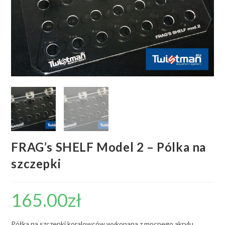
FRAG’s SHELF Model 2 – Pólka na
szczepki
165.00
zł
Półka na szczepki koralowców wykonana z mocnego akrylu.