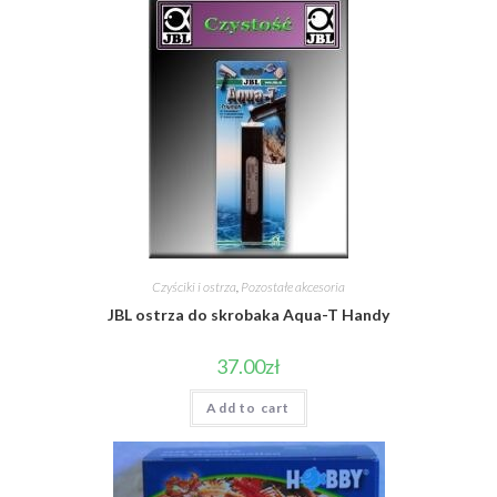
Czyściki i ostrza
,
Pozostałe akcesoria
JBL ostrza do skrobaka Aqua-T Handy
37.00
zł
Add to cart